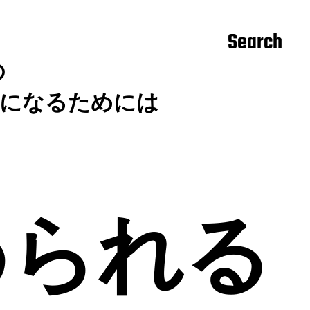
Search
の
長になるためには
められる